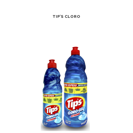
TIP’S CLORO