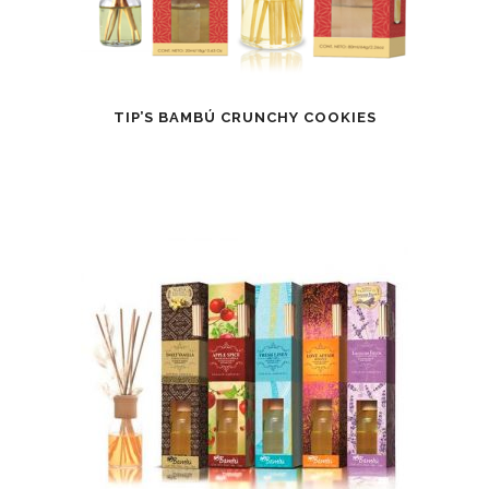
TIP’S BAMBÚ CRUNCHY COOKIES