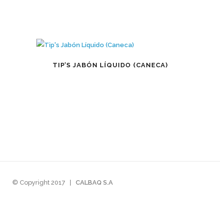
TIP’S JABÓN LÍQUIDO (CANECA)
© Copyright 2017
|
CALBAQ S.A