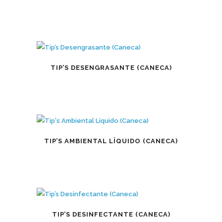
TIP’S DESENGRASANTE (CANECA)
TIP’S AMBIENTAL LÍQUIDO (CANECA)
TIP’S DESINFECTANTE (CANECA)