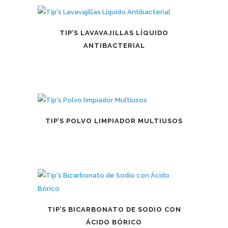
TIP’S LAVAVAJILLAS LÍQUIDO
ANTIBACTERIAL
TIP’S POLVO LIMPIADOR MULTIUSOS
TIP’S BICARBONATO DE SODIO CON
ÁCIDO BÓRICO