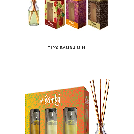
TIP’S BAMBÚ MINI