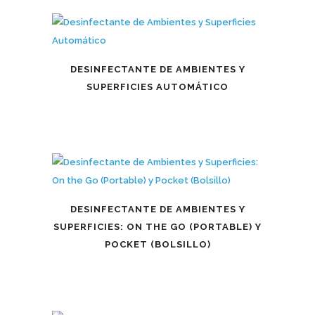
DESINFECTANTE DE AMBIENTES Y
SUPERFICIES AUTOMÁTICO
DESINFECTANTE DE AMBIENTES Y
SUPERFICIES: ON THE GO (PORTABLE) Y
POCKET (BOLSILLO)