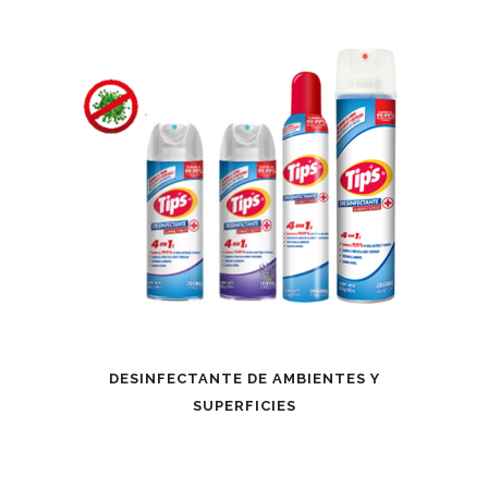
DESINFECTANTE DE AMBIENTES Y
SUPERFICIES