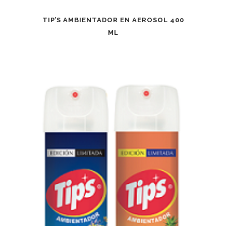
TIP’S AMBIENTADOR EN AEROSOL 400
ML