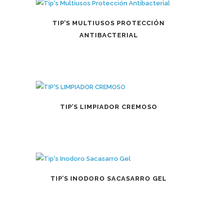
TIP’S MULTIUSOS PROTECCIÓN
ANTIBACTERIAL
TIP’S LIMPIADOR CREMOSO
TIP’S INODORO SACASARRO GEL