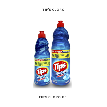
TIP’S CLORO
TIP’S CLORO GEL