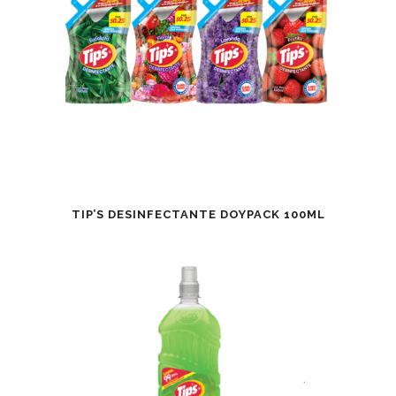
TIP’S DESINFECTANTE DOYPACK 100ML