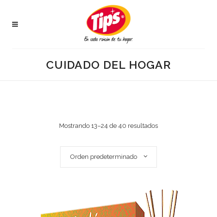
CUIDADO DEL HOGAR
Mostrando 13–24 de 40 resultados
Orden predeterminado