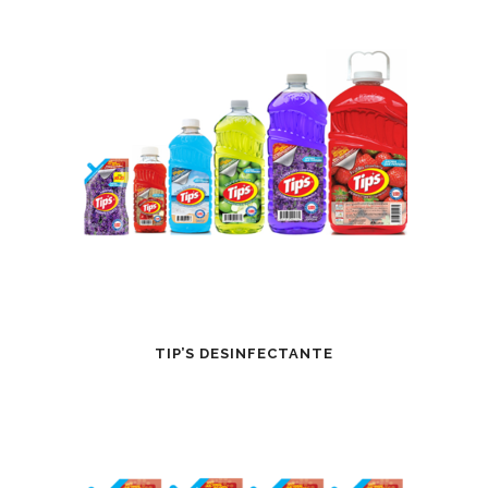
TIP’S DESINFECTANTE