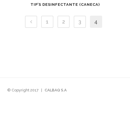
TIP’S DESINFECTANTE (CANECA)
1
2
3
4
© Copyright 2017
|
CALBAQ S.A