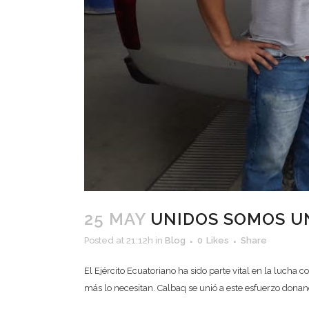
25 MAY
UNIDOS SOMOS UN
Posted at 21:12h
in
Blog
0
Likes
Share
El Ejército Ecuatoriano ha sido parte vital en la lucha
más lo necesitan. Calbaq se unió a este esfuerzo donan