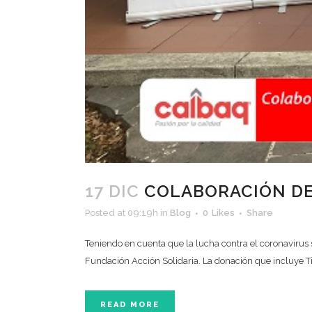
17 DIC
COLABORACIÓN DE 
Posted at 09:19h
in
Blog
0
Likes
Share
Teniendo en cuenta que la lucha contra el coronavirus s
Fundación Acción Solidaria. La donación que incluye Tip´
READ MORE