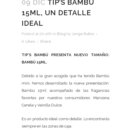
09 DIC
TIP’S BAMBÚ
15ML, UN DETALLE
IDEAL
Posted at 20:46h
in
Blog
by
Jorge Rubio
0
Likes
Share
TIP´S BAMBÚ PRESENTA NUEVO TAMAÑO:
BAMBÚ 15ML.
Debido a la gran acogida que ha tenido Bambú
mini, hemos desarrollado la nueva presentación:
Bambú 15ml acompañado de las fragancias
favoritas por nuestros consumidores: Manzana
Canela y Vainilla Dulce.
Es un producto ideal como detalle. Lo encontrarás
siempre en las zonas de caja.