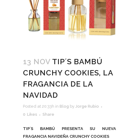
13 NOV
TIP´S BAMBÚ
CRUNCHY COOKIES, LA
FRAGANCIA DE LA
NAVIDAD
Posted at 20:33h
in
Blog
by
Jorge Rubio
0
Likes
Share
TIP´S BAMBÚ PRESENTA SU NUEVA
FRAGANCIA NAVIDEÑA CRUNCHY COOKIES