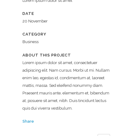
Lorem ipsum dolor sit amet
DATE
20 November
CATEGORY
Business
ABOUT THIS PROJECT
Lorem ipsum dolor sit amet, consectetuer
adipiscing elit. Nam cursus. Morbi ut mi. Nullam
enim leo, egestas id, condimentum at, laoreet
mattis, massa. Sed eleifend nonummy diam.
Praesent mauris ante, elementum et, bibendum
at, posuere sit amet, nibh. Duis tincidunt lectus
quis dui viverra vestibulum.
Share